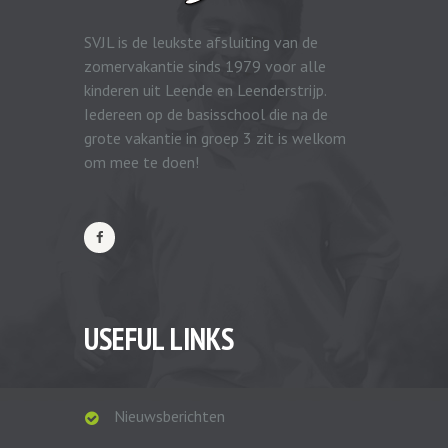
SVJL is de leukste afsluiting van de
zomervakantie sinds 1979 voor alle
kinderen uit Leende en Leenderstrijp.
Iedereen op de basisschool die na de
grote vakantie in groep 3 zit is welkom
om mee te doen!
USEFUL LINKS
Nieuwsberichten