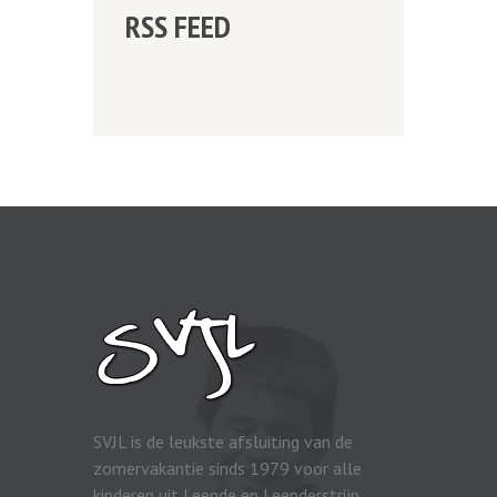
RSS FEED
SVJL is de leukste afsluiting van de
zomervakantie sinds 1979 voor alle
kinderen uit Leende en Leenderstrijp.